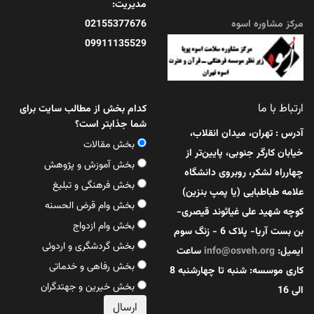
مدیریت:
مرکز مشاوره اسوه
02155377676
09911135529
ارتباط با ما
کدام بخش از مطالب سایت برای
شما جذابتر است؟
آدرس : تهران، میدان انقلاب،
بخش مقالات
خیابان کارگر جنوبی، پایین‌تر از
بخش آموزش و پژوهش
چهارراه لشکر، روبروی دانشگاه
بخش فرهنگی و تبلیغ
علامه طباطبایی (یا پمپ بنزین)
بخش وام قرض الحسنه
کوچه شهید علی غیاثوند قیصری-
بخش وام ازدواج
بن بست آریا- پلاک 6 - زنگ سوم
بخش گردشگری و اردوئی
ایمیل:
info@osveh.org
ساعت
بخش رفاهی و خدماتی
کاری موسسه: شنبه تا چهارشنبه 8
بخش خیرین و جهتدگران
الی 16