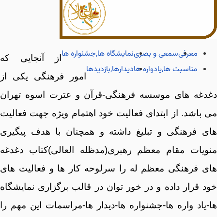
معرفی
سمعی و بصری
نمایشگاه ها,جشنواره ها
از آنجایی که
مناسبت ها,یادواره ها
دیدارها,بازدیدها
امور فرهنگی یکی از
دغدغه های موسسه فرهنگی-قرآن و عترت اسوه تهران
می باشد. از ابتدای فعالیت خود اهتمام ویژه جهت فعالیت
های فرهنگی و تبلیغ داشته و همچنان با هدف پیگیری
منویات مقام معظم رهبری(مدظله العالی)کتاب دغدغه
های فرهنگی معظم له را سرلوحه کار ها و فعالیت های
خود قرار داده و در خور توان در قالب برگزاری نمایشگاه
ها-یاد واره ها-جشنواره ها-دیدار ها-مراسمات این مهم را