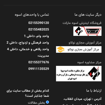
آنچه در این مقاله ...
دیگر سایت های ما
تماس با واحدهای اسوه
مرداد 16, 1405
فروشگاه اینترنتی اسوه مارکت
02155390120
02155482025
واحد وام، داخلی 1
مرکز آموزش مجازی نوکاو
واحد فرهنگی و ازدواج، داخلی 2
واحد رفاهی و خدماتی، داخلی 4
مدیریت:
مرکز مشاوره اسوه
02155377676
09911135529
ارتباط با ما
کدام بخش از مطالب سایت برای
شما جذابتر است؟
آدرس : تهران، میدان انقلاب،
بخش مقالات