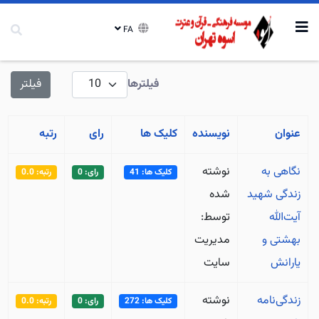
FA
نمایش #
فیلترها
فیلتر
عنوان
نویسنده
کلیک ها
رای
رتبه
نگاهی به
نوشته
کلیک ها: 41
رای: 0
رتبه: 0.0
زندگی شهید
شده
آیت‌الله
توسط:
بهشتی و
مدیریت
یارانش
سایت
زندگی‌نامه
نوشته
کلیک ها: 272
رای: 0
رتبه: 0.0