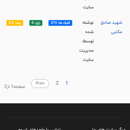
سایت
شهید صادق
نوشته
کلیک ها: 373
رای: 0
رتبه: 0.0
مكتبی
شده
توسط:
مدیریت
سایت
2
1
Prev
صفحه1 از2
دیگر سایت های ما
تماس با واحدهای اسوه