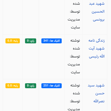
شهید عبد
شده
الحسین
توسط:
برونسی
مدیریت
سایت
زندگی نامه
نوشته
کلیک ها: 341
رای: 0
رتبه: 0.0
شهید آیت
شده
الله رئیسی
توسط:
مدیریت
سایت
شهید سید
نوشته
کلیک ها: 251
رای: 0
رتبه: 0.0
حسن
شده
نصرالله
توسط:
مدیریت