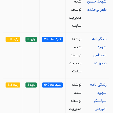
شهید حسن
شده
طهرانی‌مقدم
توسط:
مدیریت
سایت
زندگینامه
نوشته
کلیک ها: 239
رای: 0
رتبه: 0.0
شهید
شده
مصطفی
توسط:
صدرزاده
مدیریت
سایت
زندگی نامه
نوشته
کلیک ها: 640
رای: 3
رتبه: 3.3
شهید
شده
سرلشکر
توسط:
امیرعلی
مدیریت